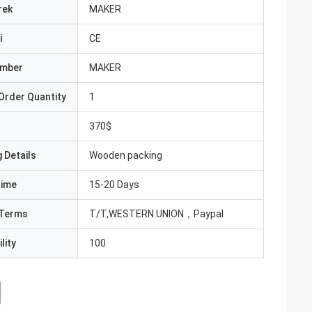
rek
MAKER
i
CE
umber
MAKER
Order Quantity
1
370$
 Details
Wooden packing
Time
15-20 Days
Terms
T/T,WESTERN UNION，Paypal
lity
100