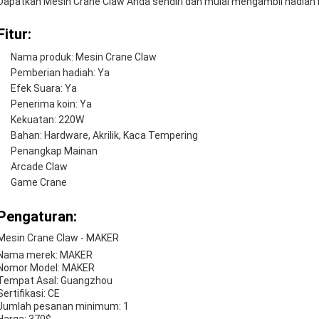
Dapatkan Mesin Crane Claw Anda sendiri dan mulai mengambil hadiah ha
Fitur:
Nama produk: Mesin Crane Claw
Pemberian hadiah: Ya
Efek Suara: Ya
Penerima koin: Ya
Kekuatan: 220W
Bahan: Hardware, Akrilik, Kaca Tempering
Penangkap Mainan
Arcade Claw
Game Crane
Pengaturan:
Mesin Crane Claw - MAKER
Nama merek: MAKER
Nomor Model: MAKER
Tempat Asal: Guangzhou
Sertifikasi: CE
Jumlah pesanan minimum: 1