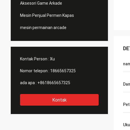
Aksesori Game Arkade
Mesin Penjual Permen Kapas
mesin permainan arcade
DE
Kontak Person :
Xu
na
Nomor telepon :
18665657325
ada apa :
+8618665657325
Dam
Kontak
Pet
Uku