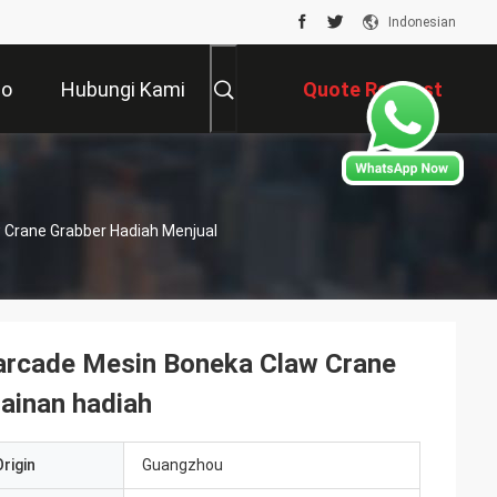
Indonesian
eo
Hubungi Kami
Quote Request
Suatu
 Crane Grabber Hadiah Menjual
 arcade Mesin Boneka Claw Crane
ainan hadiah
rigin
Guangzhou