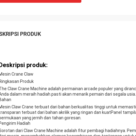
SKRIPSI PRODUK
Deskripsi produk:
Mesin Crane Claw
Ringkasan Produk
The Claw Crane Machine adalah permainan arcade populer yang diran
Anda dalam meraih hadiah.pasti akan menarik pemain dari segala usia.
Bahan
Mesin Claw Crane terbuat dari bahan berkualitas tinggi untuk memast
transparan terbuat dari bahan akrilik yang ringan dan kuatPanel tamp
permukaan yang jernih dan tahan goresan.
Pengirim Hadiah
Sorotan dari Claw Crane Machine adalah fitur pembagi hadiahnya. P