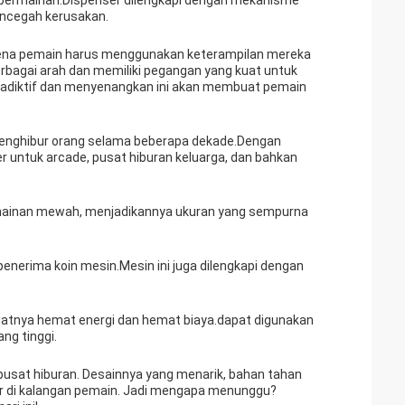
permainan.Dispenser dilengkapi dengan mekanisme
encegah kerusakan.
arena pemain harus menggunakan keterampilan mereka
erbagai arah dan memiliki pegangan yang kuat untuk
 adiktif dan menyenangkan ini akan membuat pemain
menghibur orang selama beberapa dekade.Dengan
er untuk arcade, pusat hiburan keluarga, dan bahkan
 mainan mewah, menjadikannya ukuran yang sempurna
nerima koin mesin.Mesin ini juga dilengkapi dengan
tnya hemat energi dan hemat biaya.dapat digunakan
ng tinggi.
 pusat hiburan. Desainnya yang menarik, bahan tahan
er di kalangan pemain. Jadi mengapa menunggu?