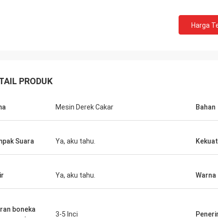
Harga Te
TAIL PRODUK
ma
Mesin Derek Cakar
Bahan
pak Suara
Ya, aku tahu.
Kekua
ir
Ya, aku tahu.
Warna
ran boneka
3-5 Inci
Peneri