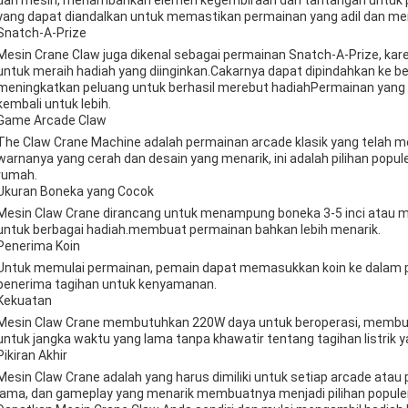
dari mesin, menambahkan elemen kegembiraan dan tantangan untuk 
yang dapat diandalkan untuk memastikan permainan yang adil dan m
Snatch-A-Prize
Mesin Crane Claw juga dikenal sebagai permainan Snatch-A-Prize, k
untuk meraih hadiah yang diinginkan.Cakarnya dapat dipindahkan ke b
meningkatkan peluang untuk berhasil merebut hadiahPermainan yang
kembali untuk lebih.
Game Arcade Claw
The Claw Crane Machine adalah permainan arcade klasik yang telah 
warnanya yang cerah dan desain yang menarik, ini adalah pilihan popul
rumah.
Ukuran Boneka yang Cocok
Mesin Claw Crane dirancang untuk menampung boneka 3-5 inci atau
untuk berbagai hadiah.membuat permainan bahkan lebih menarik.
Penerima Koin
Untuk memulai permainan, pemain dapat memasukkan koin ke dalam pe
penerima tagihan untuk kenyamanan.
Kekuatan
Mesin Claw Crane membutuhkan 220W daya untuk beroperasi, membua
untuk jangka waktu yang lama tanpa khawatir tentang tagihan listrik ya
Pikiran Akhir
Mesin Claw Crane adalah yang harus dimiliki untuk setiap arcade atau
lama, dan gameplay yang menarik membuatnya menjadi pilihan popul