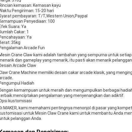
Harga: 370$
Rincian kemasan: Kemasan kayu
Waktu Pengiriman: 15-20 hari
Syarat pembayaran: T/T,Western Union,Paypal
Kemampuan Penyediaan: 100
Efek Suara: Ya
Jumlah Cakar: 1
Pencahayaan: Ya
Berat: 35kg
Pengalaman Arcade Fun
Mesin Crane Claw kami adalah tambahan yang sempurna untuk setiap 
menarik dan gameplay yang menarik, itu pasti akan menarik pelanggan 
Desain Arcade Claw
Claw Crane Machine memiliki desain cakar arcade klasik, yang mengin
arcade.
Pengumpul Hadiah
Dengan kemampuan untuk meraih dan mengumpulkan berbagai hadiah, 
terbaik.menciptakan pengalaman yang menyenangkan dan adiktif.
Opsi kustomisasi
Di MAKER, kami memahami pentingnya menonjol di pasar yang kompeti
kustomisasi untuk Mesin Claw Crane kami untuk membantu Anda menc
untuk pelanggan Anda.