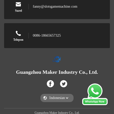
fanny@slotsgamemachine.com
Surel
0086-18665657325
Telepon
Guangzhou Maker Industry Co., Ltd.
Guangzhou Maker Industry Co., Ltd.