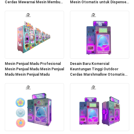
Cerdas Mewarnai Mesin Membuat
Mesin Otomatis untuk Dispenser
Gula Permen Bawang Ma
komersial Vending
Mesin Penjual Madu Profesional
Desain Baru Komersial
Mesin Penjual Madu Mesin Penjual
Keuntungan Tinggi Outdoor
Madu Mesin Penjual Madu
Cerdas Marshmallow Otomatis
Pencipta Permen Bawang
Otomatis Mesin