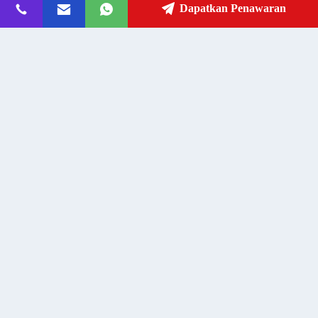
Alamat
Dapatkan Penawaran
fanny@slotsgamemachine.com
Surel
0086-18665657325
Telepon
Guangzhou Maker Industry Co., Ltd.