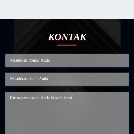
KONTAK